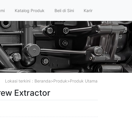
ami
Katalog Produk
Beli di Sini
Karir
Lokasi terkini：
Beranda
>
Produk
>
Produk Utama
rew Extractor