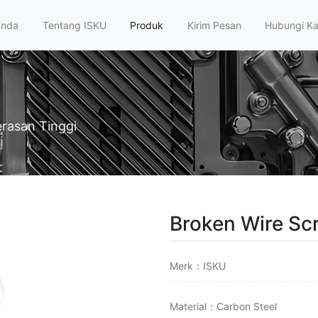
anda
Tentang ISKU
Produk
Kirim Pesan
Hubungi K
rasan Tinggi
Broken Wire Sc
Merk：ISKU
Material：Carbon Steel